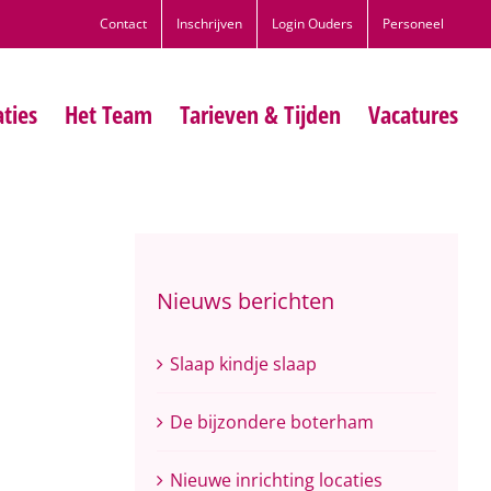
Contact
Inschrijven
Login Ouders
Personeel
ties
Het Team
Tarieven & Tijden
Vacatures
Nieuws berichten
Slaap kindje slaap
De bijzondere boterham
Nieuwe inrichting locaties